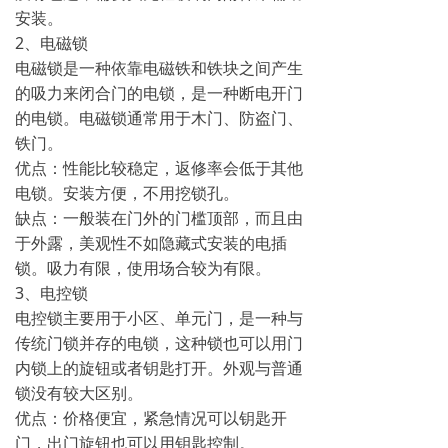
安装。
2、电磁锁
电磁锁是一种依靠电磁铁和铁块之间产生
的吸力来闭合门的电锁，是一种断电开门
的电锁。电磁锁通常用于木门、防盗门、
铁门。
优点：性能比较稳定，返修率会低于其他
电锁。安装方便，不用挖锁孔。
缺点：一般装在门外的门槛顶部，而且由
于外露，美观性不如隐藏式安装的电插
锁。吸力有限，使用场合较为有限。
3、电控锁
电控锁主要用于小区、单元门，是一种与
传统门锁并存的电锁，这种锁也可以用门
内锁上的旋钮或者钥匙打开。外观与普通
锁没有较大区别。
优点：价格便宜，紧急情况可以钥匙开
门，出门旋钮也可以用钥匙控制。